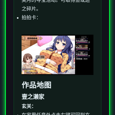
美月的寻宝活动。可取得鱼或迷
之碎片。
拍拍卡：
作品地图
壹之濑家
玄关：