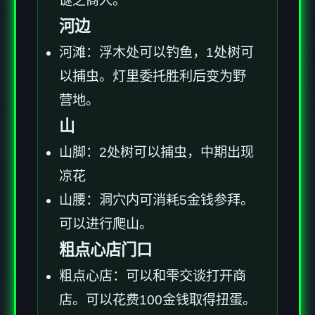
谜之商人。
河边
河滩：浮木处可以钓鱼，1处树可
以捕虫。灯里委托胜利后变为野
营地。
山
山脚：2处树可以捕虫，中期出现
凉花
山腰：洞穴内可消耗5金钱参拜。
可以进行爬山。
粗点心店门口
粗点心店：可以和雫交谈打开商
店。可以花费100金钱取得扭蛋。