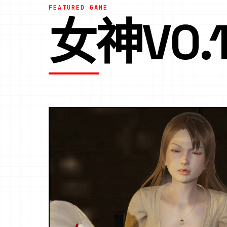
FEATURED GAME
女神V0.