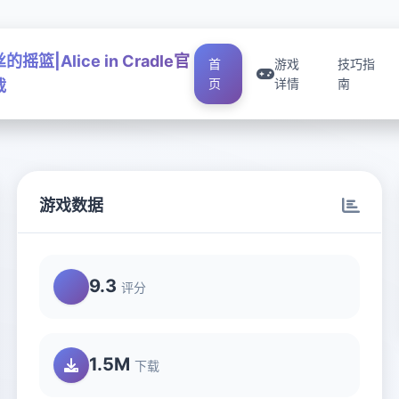
摇篮|Alice in Cradle官
首
游戏
技巧指
页
详情
南
载
游戏数据
9.3
评分
1.5M
下载