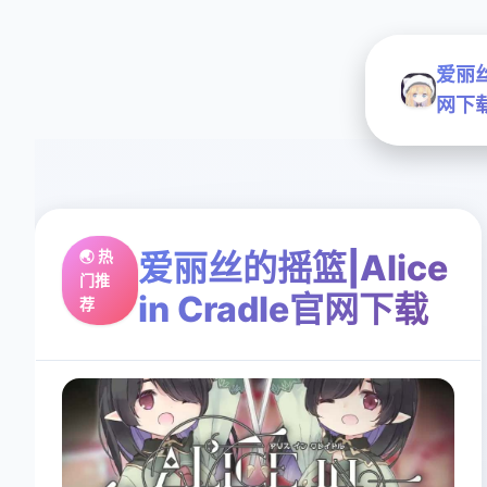
爱丽丝的
网下
🌏 热
爱丽丝的摇篮|Alice
门推
in Cradle官网下载
荐