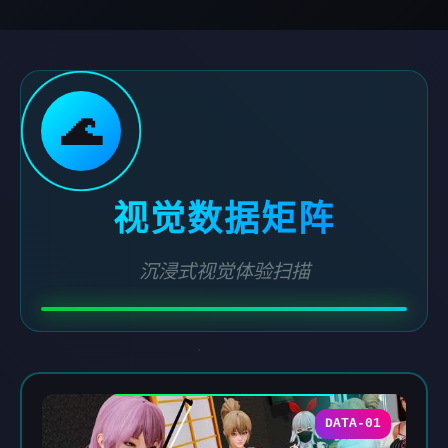
🌊
视觉数据矩阵
沉浸式视觉体验扫描
DATA-01