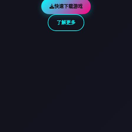
快速下载游戏
了解更多