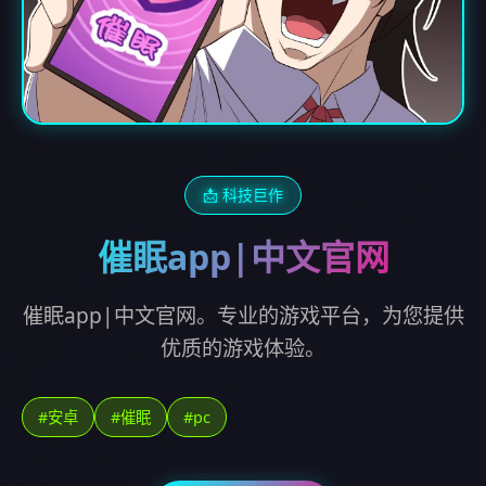
📩 科技巨作
催眠app|中文官网
催眠app|中文官网。专业的游戏平台，为您提供
优质的游戏体验。
#安卓
#催眠
#pc