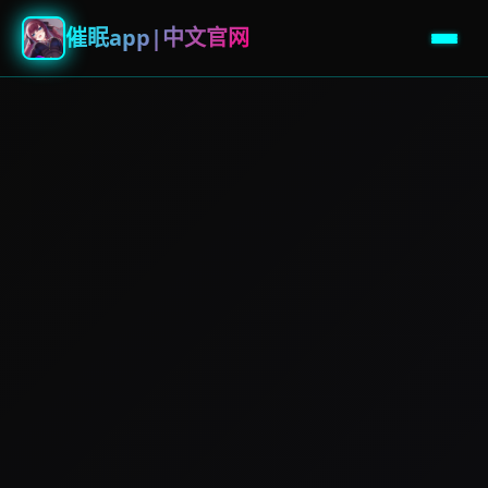
催眠app|中文官网