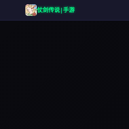
仗剑传说|手游