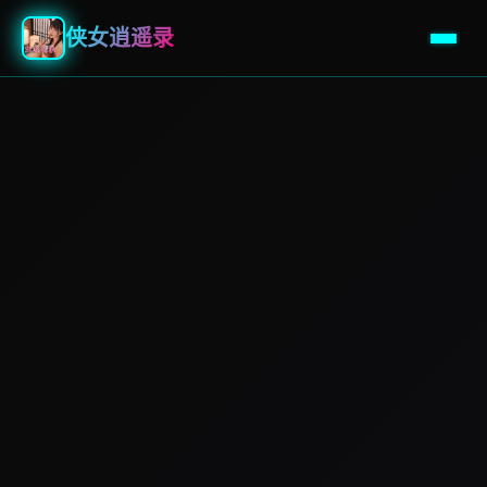
侠女逍遥录