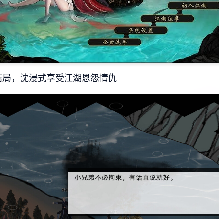
结局，沈浸式享受江湖恩怨情仇