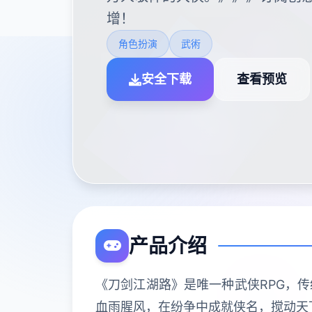
增！
角色扮演
武術
安全下载
查看预览
产品介绍
《刀剑江湖路》是唯一种武侠RPG，
血雨腥风，在纷争中成就侠名，搅动天