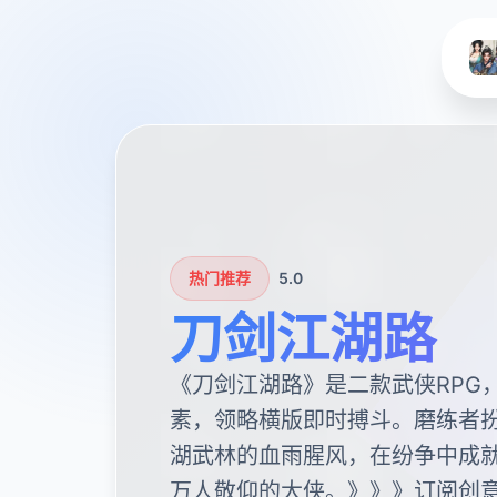
热门推荐
5.0
刀剑江湖路
《刀剑江湖路》是二款武侠RPG
素，领略横版即时搏斗。磨练者扮
湖武林的血雨腥风，在纷争中成
万人敬仰的大侠。》》》订阅创意