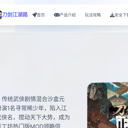
刀剑江湖路
首页
产品介绍
玩法攻略
安全下
，传统武侠剧情混合沙盒元
演1名寻常稀少年，陷入江
就侠名，搅动天下大势，成为
工坊热门版MOD领略倍