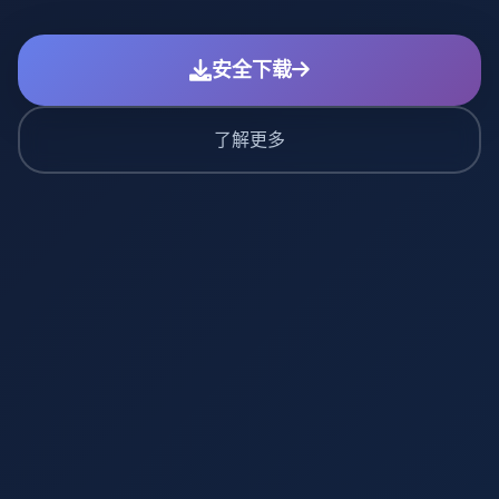
安全下载
了解更多