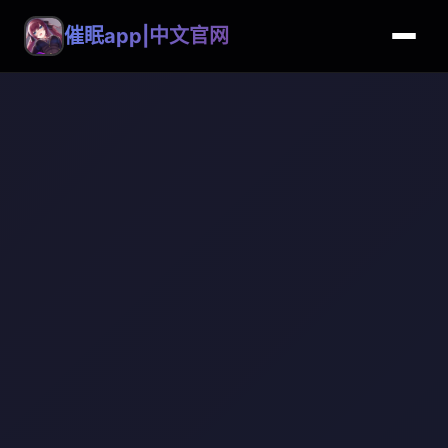
催眠app|中文官网