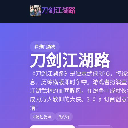
刀剑江湖路
📠 热门游戏
刀剑江湖路
《刀剑江湖路》是独壹武侠RPG，传
息，历练横版即时争夺。游戏者扮演壹
江湖武林的血雨腥风，在纷争中成就侠
成为万人敬仰的大侠。》》》订阅创意
增！
#角色扮演
#武術