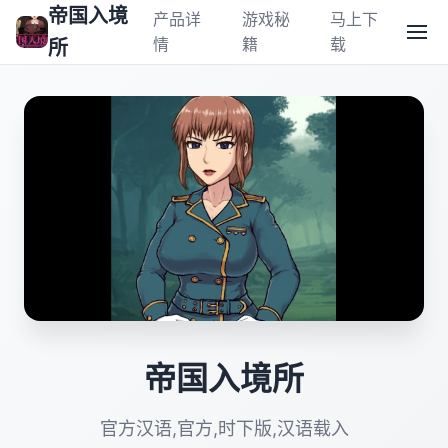
帝国入境
产品详
游戏秘
马上下
情
籍
载
所
帝国入境所
官方汉语,官方,时下版,汉语载入