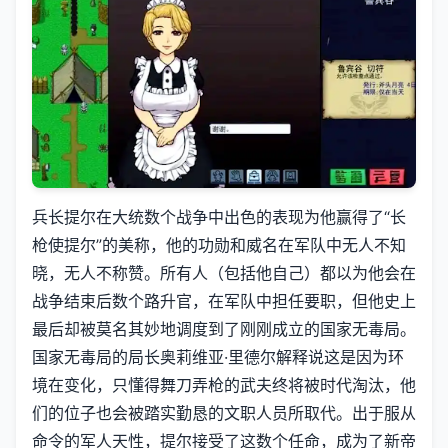
兵长提尔在大统数个战争中出色的表现为他赢得了“长
枪使提尔”的美称，他的功勋和威名在军队中无人不知
晓，无人不称赞。所有人（包括他自己）都以为他会在
战争结束后数个路升官，在军队中担任要职，但他史上
最后却被莫名其妙地调度到了刚刚成立的国家无毒局。
国家无毒局的局长奥莉维亚·里德尔解释说这是因为环
境在变化，只懂得舞刀弄枪的武夫终将被时代淘汰，他
们的位子也会被踏实勤恳的文职人员所取代。出于服从
命令的军人天性，提尔接受了这数个任命，成为了新帝