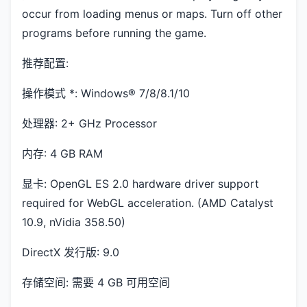
occur from loading menus or maps. Turn off other
programs before running the game.
推荐配置:
操作模式 *: Windows® 7/8/8.1/10
处理器: 2+ GHz Processor
内存: 4 GB RAM
显卡: OpenGL ES 2.0 hardware driver support
required for WebGL acceleration. (AMD Catalyst
10.9, nVidia 358.50)
DirectX 发行版: 9.0
存储空间: 需要 4 GB 可用空间