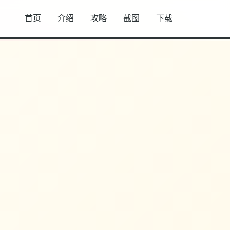
首页
介绍
攻略
截图
下载