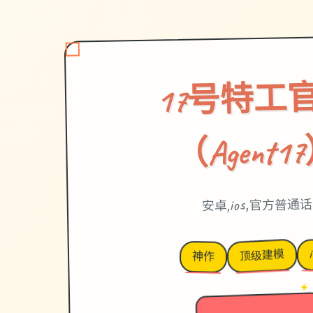
17号特工
（Agent1
安卓,ios,官方普通话
顶级建模
神作
→
✦