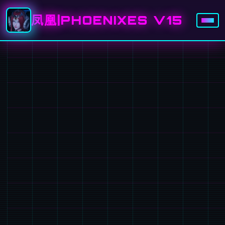
凤凰|PHOENIXES V15