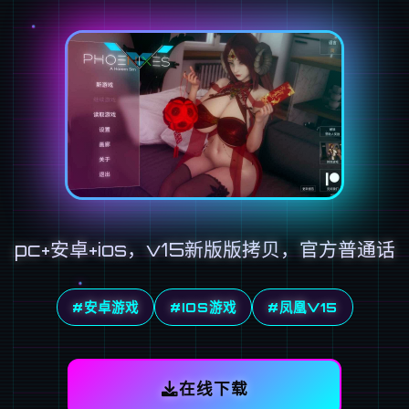
pc+安卓+ios，v15新版版拷贝，官方普通话
#安卓游戏
#IOS游戏
#凤凰V15
在线下载