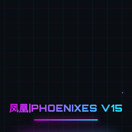
凤凰|PHOENIXES V15