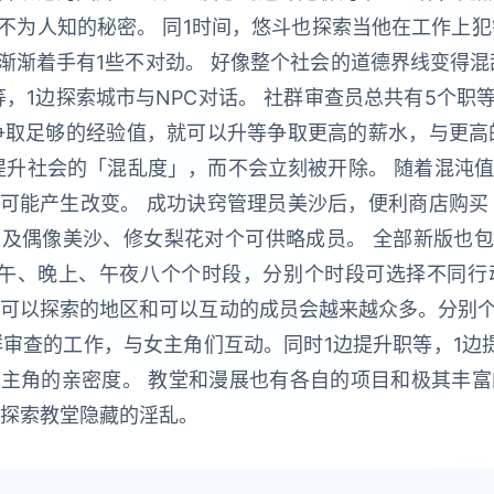
不为人知的秘密。 同1时间，悠斗也探索当他在工作上犯
渐着手有1些不对劲。 好像整个社会的道德界线变得混
，1边探索城市与NPC对话。 社群审查员总共有5个
争取足够的经验值，就可以升等争取更高的薪水，与更高
提升社会的「混乱度」，而不会立刻被开除。 随着混沌值
可能产生改变。 成功诀窍管理员美沙后，便利商店购买
及偶像美沙、修女梨花对个可供略成员。 全部新版也包
下午、晚上、午夜八个个时段，分别个时段可选择不同行
，可以探索的地区和可以互动的成员会越来越众多。分别个
审查的工作，与女主角们互动。同时1边提升职等，1边
主角的亲密度。 教堂和漫展也有各自的项目和极其丰富
，探索教堂隐藏的淫乱。