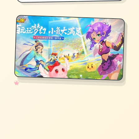
✧
♡
★
♥