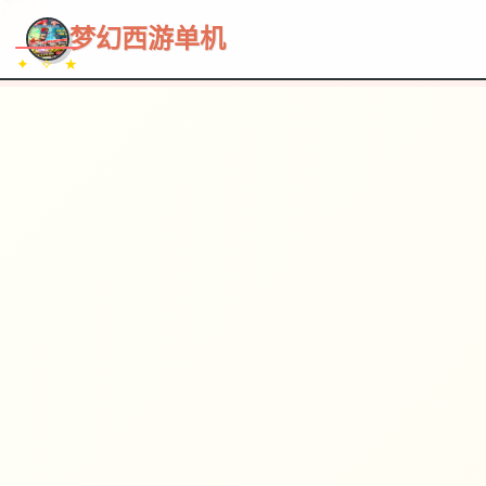
~~~
★
♡
✦
✧
♥
~
→
↗
梦幻西游单机
✦ ✧ ★