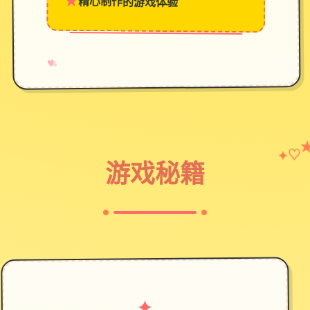
★
精心制作的游戏体验
→
✧
♥
♡
✦
游戏秘籍
✦