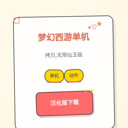
♡
★
✦
梦幻西游单机
拷贝,无限仙玉版
动作
单机
→
✦ ★
汉化版下载