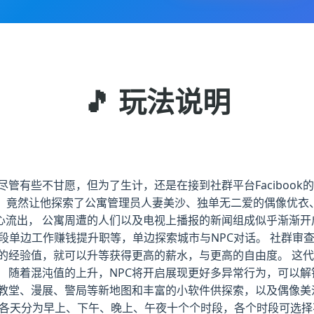
🎵 玩法说明
尽管有些不甘愿，但为了生计，还是在接到社群平台Faciboo
作，竟然让他探索了公寓管理员人妻美沙、独单无二爱的偶像优衣
心流出， 公寓周遭的人们以及电视上播报的新闻组成似乎渐渐开
时段单边工作赚钱提升职等，单边探索城市与NPC对话。 社群审
够的经验值，就可以升等获得更高的薪水，与更高的自由度。 这
 随着混沌值的上升，NPC将开启展现更好多异常行为，可以解
启教堂、漫展、警局等新地图和丰富的小软件供探索，以及偶像美
法 各天分为早上、下午、晚上、午夜十个个时段，各个时段可选择