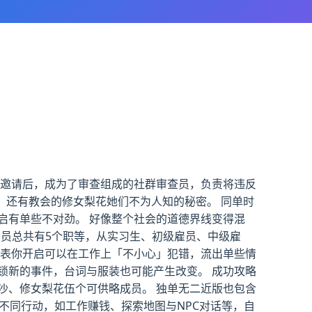
k的邀请后，成为了审查组成的社群审查员，负责将违反
、还有教会的修女梨花她们不为人知的秘密。 同单时
启有单些不对劲。 好像整个社会的道德界线变得混
查员总共有5个职等，从实习生、初级雇员、中级雇
代表你开启可以在工作上「不小心」犯错，流出单些情
锁新的事件，台词与服装也可能产生改变。 成功攻略
沙、修女梨花伍个可供略成员。 独单无二近版也包含
不同行动，如工作赚钱、探索地图与NPC对话等，自