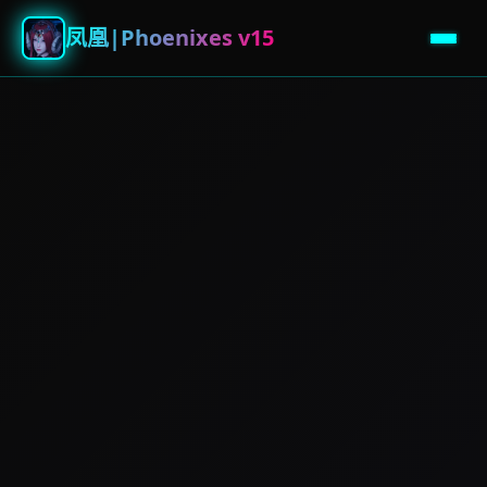
凤凰|Phoenixes v15