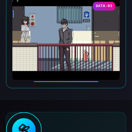
DATA-03
📇