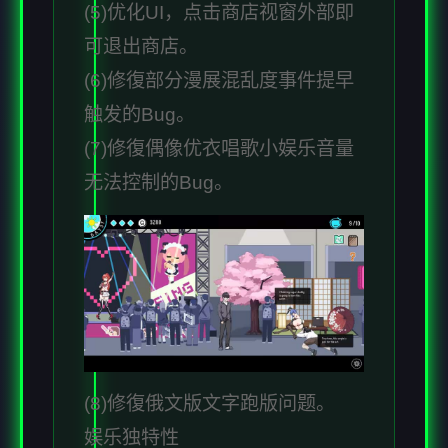
(5)优化UI，点击商店视窗外部即
可退出商店。
(6)修復部分漫展混乱度事件提早
触发的Bug。
(7)修復偶像优衣唱歌小娱乐音量
无法控制的Bug。
(8)修復俄文版文字跑版问题。
娱乐独特性