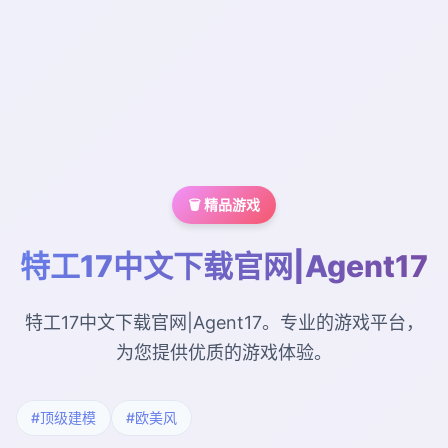
🗑️ 精品游戏
特工17中文下载官网|Agent17
特工17中文下载官网|Agent17。专业的游戏平台，
为您提供优质的游戏体验。
#顶级建模
#欧美风