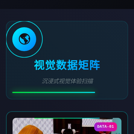
🌎
视觉数据矩阵
沉浸式视觉体验扫描
DATA-01