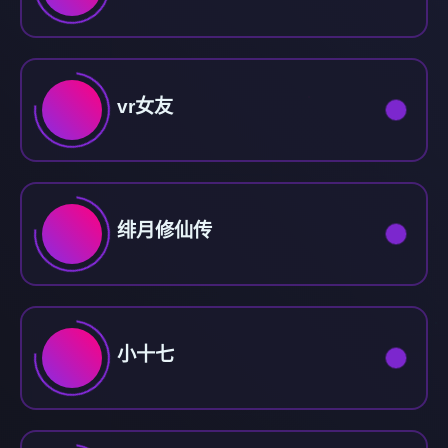
vr女友
绯月修仙传
小十七