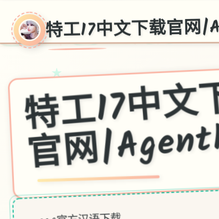
特工17中文下载官网|Ag
★
工1
网|Agent
v0.25.9,官方汉语下载