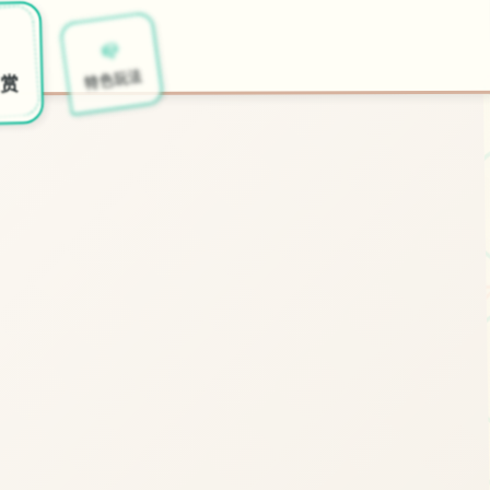
🗡️
📪
开始游戏
特色玩法
欣赏