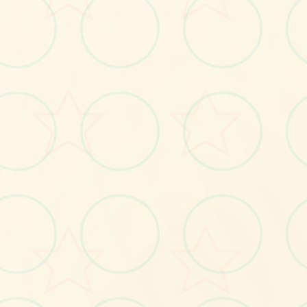
🌈
No.1