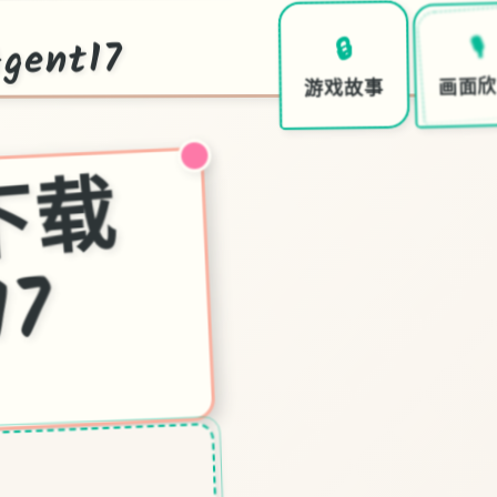
ent17
🎙️
🔒
画面
游戏故事
特
7
中
文
下
载
官
17