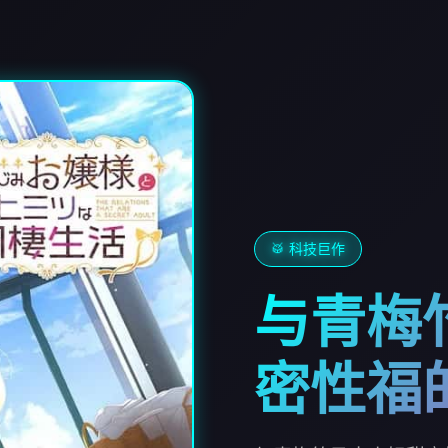
🥁 科技巨作
与青梅
密性福