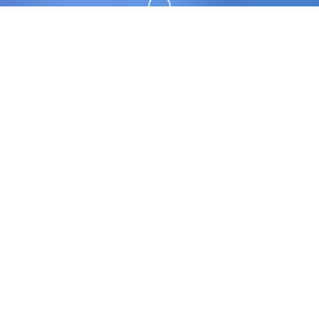
向下滚动
📸 详细介绍
帝国入境所。专业的游戏平台，为您提供优质的游戏
体验。
游戏特色