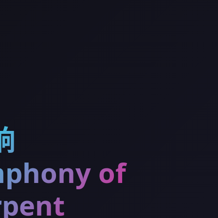
响
phony of
rpent