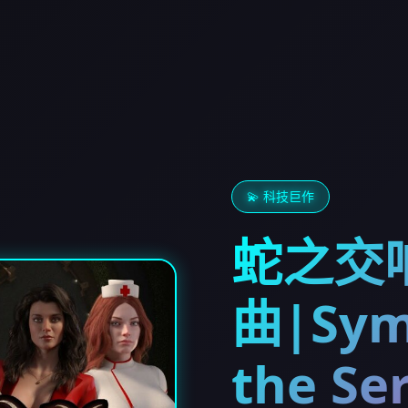
💫 科技巨作
蛇之交
曲|Sym
the Se