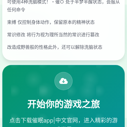
可使用4种洗脑模式！・催○ 处于半梦半醒状态，会服从
任何命令
束缚 仅控制身体动作，保留原本的精神状态
常识修改 将行为视为理所当然的常识进行篡改
改造成野兽般的性格此外，还可以解除洗脑状态
开始你的游戏之旅
点击下载催眠app|中文官网，进入精彩的游