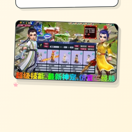
✧
♡
★
♥