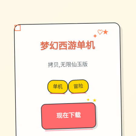
♡
✦
★
梦幻西游单机
拷贝,无限仙玉版
冒险
单机
→
✦ ★
现在下载