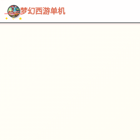
~~~
★
♡
✦
✧
♥
~
→
↗
梦幻西游单机
✦ ✧ ★