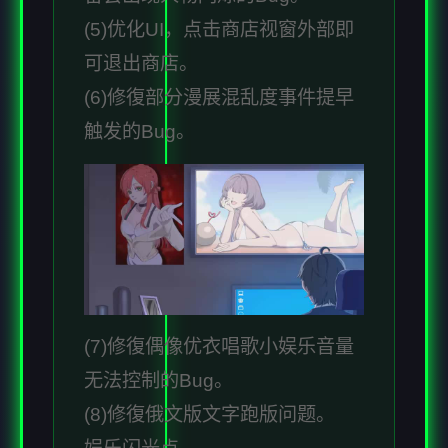
(5)优化UI，点击商店视窗外部即
可退出商店。
(6)修復部分漫展混乱度事件提早
触发的Bug。
(7)修復偶像优衣唱歌小娱乐音量
无法控制的Bug。
(8)修復俄文版文字跑版问题。