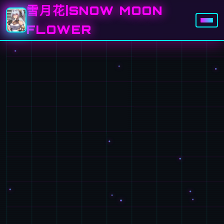
雪月花|SNOW MOON
FLOWER