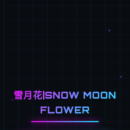
雪月花|SNOW MOON
FLOWER