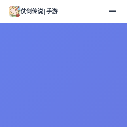
仗剑传说|手游